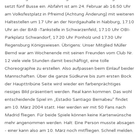
setzt fünf Busse ein. Abfahrt ist am 24. Februar ab 16.50 Uhr
am Volksfestplatz in Pfreimd (Achtung Änderung) mit weiteren
Haltestellen um 17 Uhr an der Nordgauhalle in Nabburg, 17.10
Uhr an der BAB -Tankstelle in Schwarzenfeld, 17.10 Uhr OBI-
Parkplatz Schwandorf, 17.20 Uhr Ponholz und 17.30 Uhr
Regensburg Königswiesen. Übrigens: Unser Mitglied Müller
Bernd war am Wochenende mit seinen Freunden vom Club Nr.
12 viele viele Stunden damit beschäftigt, eine tolle
Choreographie zu erstellen. Also aufpassen beim Einlauf beider
Mannschaften. Über die ganze Südkurve bis zum ersten Bock
der Haupttribüne Seite wird wieder ein farbenprächtiges
riesiges Bild präsentiert werden. Real kann kommen. Das wohl
entscheidende Spiel im „Estadio Santiago Bernabeu“ findet
am 10. März 2004 statt. Hier werden wir mit 50 Fans nach
Madrid fliegen. Für beide Spiele können keine Kartenwünsche
mehr angenommen werden. Halt: Eine Person musste absagen
- einer kann also am 10. März noch mitfliegen. Schnell melden.