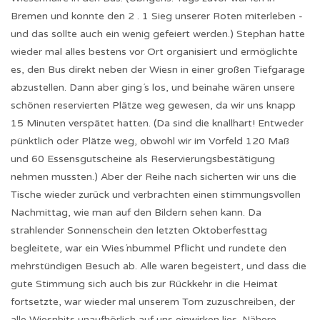
Bremen und konnte den 2 . 1 Sieg unserer Roten miterleben -
und das sollte auch ein wenig gefeiert werden.) Stephan hatte
wieder mal alles bestens vor Ort organisiert und ermöglichte
es, den Bus direkt neben der Wiesn in einer großen Tiefgarage
abzustellen. Dann aber ging´s los, und beinahe wären unsere
schönen reservierten Plätze weg gewesen, da wir uns knapp
15 Minuten verspätet hatten. (Da sind die knallhart! Entweder
pünktlich oder Plätze weg, obwohl wir im Vorfeld 120 Maß
und 60 Essensgutscheine als Reservierungsbestätigung
nehmen mussten.) Aber der Reihe nach sicherten wir uns die
Tische wieder zurück und verbrachten einen stimmungsvollen
Nachmittag, wie man auf den Bildern sehen kann. Da
strahlender Sonnenschein den letzten Oktoberfesttag
begleitete, war ein Wies´nbummel Pflicht und rundete den
mehrstündigen Besuch ab. Alle waren begeistert, und dass die
gute Stimmung sich auch bis zur Rückkehr in die Heimat
fortsetzte, war wieder mal unserem Tom zuzuschreiben, der
alle Wiesnhits unaufhörlich auf uns einwirken lies. Nähere