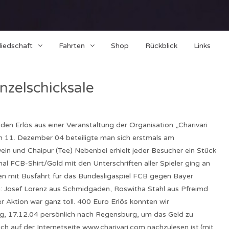
liedschaft
Fahrten
Shop
Rückblick
Links
nzelschicksale
en Erlös aus einer Veranstaltung der Organisation „Charivari
en 11. Dezember 04 beteiligte man sich erstmals am
ein und Chaipur (Tee) Nebenbei erhielt jeder Besucher ein Stück
inal FCB-Shirt/Gold mit den Unterschriften aller Spieler ging an
ten mit Busfahrt für das Bundesligaspiel FCB gegen Bayer
 Josef Lorenz aus Schmidgaden, Roswitha Stahl aus Pfreimd
 Aktion war ganz toll. 400 Euro Erlös konnten wir
ag, 17.12.04 persönlich nach Regensburg, um das Geld zu
h auf der Internetseite www.charivari.com nachzulesen ist.(mit