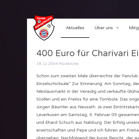
Aktuelles
Über uns
Mitg
400 Euro für Charivari Ei
18.12.2004
Rückblicke
Schon zum zweiten Male überreichte der Fanclub d
Einzelschicksale“ Zur Erinnerung: Am Sonntag, d
Nikolausmarkt in der Venedig und verkaufte Glühw
Stollen und ein Freilos für eine Tombola. Das orig
Jürgen Bäumler aus Neusath. Je zwei Eintrittskar
Leverkusen am Samstag, 5. Februar 05 gewannen:
und Ehard Schuch aus Nabburg. Der Erfolg unserer
erwirtschaften und Pepe und ich fuhren am Freit
übergeben. Nachfolgend der kurze Bericht, der auc