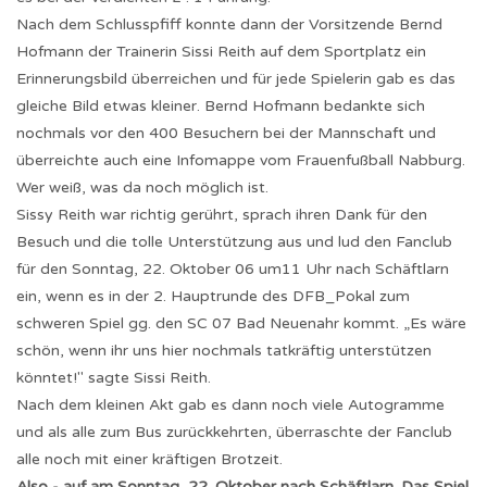
Nach dem Schlusspfiff konnte dann der Vorsitzende Bernd
Hofmann der Trainerin Sissi Reith auf dem Sportplatz ein
Erinnerungsbild überreichen und für jede Spielerin gab es das
gleiche Bild etwas kleiner. Bernd Hofmann bedankte sich
nochmals vor den 400 Besuchern bei der Mannschaft und
überreichte auch eine Infomappe vom Frauenfußball Nabburg.
Wer weiß, was da noch möglich ist.
Sissy Reith war richtig gerührt, sprach ihren Dank für den
Besuch und die tolle Unterstützung aus und lud den Fanclub
für den Sonntag, 22. Oktober 06 um11 Uhr nach Schäftlarn
ein, wenn es in der 2. Hauptrunde des DFB_Pokal zum
schweren Spiel gg. den SC 07 Bad Neuenahr kommt. „Es wäre
schön, wenn ihr uns hier nochmals tatkräftig unterstützen
könntet!" sagte Sissi Reith.
Nach dem kleinen Akt gab es dann noch viele Autogramme
und als alle zum Bus zurückkehrten, überraschte der Fanclub
alle noch mit einer kräftigen Brotzeit.
Also - auf am Sonntag, 22. Oktober nach Schäftlarn. Das Spiel