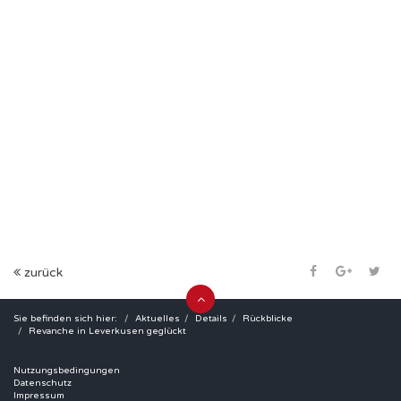
zurück
Sie befinden sich hier:
Aktuelles
Details
Rückblicke
Revanche in Leverkusen geglückt
Nutzungsbedingungen
Datenschutz
Impressum