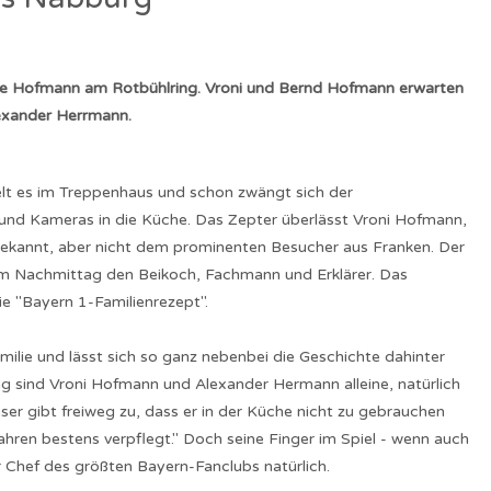
use Hofmann am Rotbühlring. Vroni und Bernd Hofmann erwarten
lexander Herrmann.
elt es im Treppenhaus und schon zwängt sich der
nd Kameras in die Küche. Das Zepter überlässt Vroni Hofmann,
bekannt, aber nicht dem prominenten Besucher aus Franken. Der
em Nachmittag den Beikoch, Fachmann und Erklärer. Das
e "Bayern 1-Familienrezept".
ie und lässt sich so ganz nebenbei die Geschichte dahinter
 sind Vroni Hofmann und Alexander Hermann alleine, natürlich
 gibt freiweg zu, dass er in der Küche nicht zu gebrauchen
 Jahren bestens verpflegt." Doch seine Finger im Spiel - wenn auch
r Chef des größten Bayern-Fanclubs natürlich.