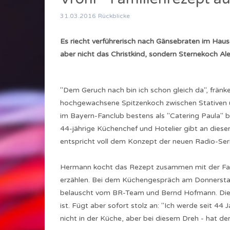
31.03.2016
Rückblicke
Es riecht verführerisch nach Gänsebraten im Ha
aber nicht das Christkind, sondern Sternekoch A
"Dem Geruch nach bin ich schon gleich da", fränk
hochgewachsene Spitzenkoch zwischen Stativen u
im Bayern-Fanclub bestens als "Catering Paula" 
44-jährige Küchenchef und Hotelier gibt an dies
entspricht voll dem Konzept der neuen Radio-Seri
Hermann kocht das Rezept zusammen mit der Famil
erzählen. Bei dem Küchengespräch am Donnerstag
belauscht vom BR-Team und Bernd Hofmann. Dieser
ist. Fügt aber sofort stolz an: "Ich werde seit 44
nicht in der Küche, aber bei diesem Dreh - hat de