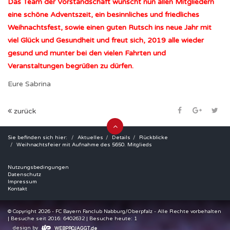
Das Team der Vorstandschaft wünscht nun allen Mitgliedern
eine schöne Adventszeit, ein besinnliches und friedliches
Weihnachtsfest, sowie einen guten Rutsch ins neue Jahr mit
viel Glück und Gesundheit und freut sich, 2019 alle wieder
gesund und munter bei den vielen Fahrten und
Veranstaltungen begrüßen zu dürfen.
Eure Sabrina
zurück
Sie befinden sich hier:
Aktuelles
Details
Rückblicke
Weihnachtsfeier mit Aufnahme des 5650. Mitglieds
Nutzungsbedingungen
Datenschutz
Impressum
Kontakt
© Copyright 2026 - FC Bayern Fanclub Nabburg/Oberpfalz - Alle Rechte vorbehalten
| Besuche seit 2016: 6402632 | Besuche heute: 1
design by
WEBPROJAGGT.de