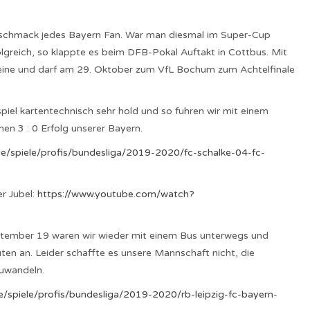
eschmack jedes Bayern Fan. War man diesmal im Super-Cup
greich, so klappte es beim DFB-Pokal Auftakt in Cottbus. Mit
 eine und darf am 29. Oktober zum VfL Bochum zum Achtelfinale
spiel kartentechnisch sehr hold und so fuhren wir mit einem
en 3 : 0 Erfolg unserer Bayern.
de/spiele/profis/bundesliga/2019-2020/fc-schalke-04-fc-
r Jubel:
https://www.youtube.com/watch?
eptember 19 waren wir wieder mit einem Bus unterwegs und
ten an. Leider schaffte es unsere Mannschaft nicht, die
zuwandeln.
e/spiele/profis/bundesliga/2019-2020/rb-leipzig-fc-bayern-