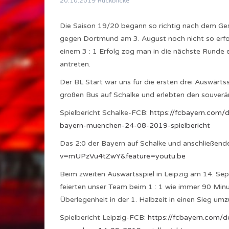
20.10.2019
Rückblicke
Die Saison 19/20 begann so richtig nach dem G
gegen Dortmund am 3. August noch nicht so erfol
einem 3 : 1 Erfolg zog man in die nächste Runde
antreten.
Der BL Start war uns für die ersten drei Auswärts
großen Bus auf Schalke und erlebten den souverän
Spielbericht Schalke-FCB:
https://fcbayern.com/
bayern-muenchen-24-08-2019-spielbericht
Das 2:0 der Bayern auf Schalke und anschließende
v=mUPzVu4tZwY&feature=youtu.be
Beim zweiten Auswärtsspiel in Leipzig am 14. S
feierten unser Team beim 1 : 1 wie immer 90 Minu
Überlegenheit in der 1. Halbzeit in einen Sieg um
Spielbericht Leipzig-FCB:
https://fcbayern.com/d