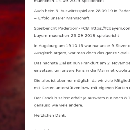
muenchen-14-09-2019-spielbericht
Auch beim 3. Auswärtsspiel am 28.09.19 in Paderb
– Erfolg unserer Mannschaft.
Spielbericht Paderborn-FCB:
https://fcbayern.c
bayern-muenchen-28-09-2019-spielbericht
In Augsburg am 19.10.19 war nur unser 9-Sitzer 
Ausgleich ärgern, war man doch das ganze Spiel 
Das nächste Ziel ist nun Frankfurt am 2. Novemb
einsetzen, um unsere Fans in die Mainmetropole z
Die alles ist aber nur möglich, da wir viele Mitgl
mit Karten unterstützen bzw. mit eigenen Karten 
Der Fanclub selbst erhält ja auswärts nur noch 8 T
genauso wie viele andere.
Herzlichen Dank.