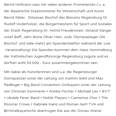
Bernd Hofmann sass mit vielen anderen Prominenten ( u. a.:
der Bayerische Staatsminister für Wissenschaft und Kunst
Bernd Sibler, Diözesan Bischof des Bistums Regensburg Dr.
Rudolf Voderholzer, die Bürgermeisterin für Sport und Soziales
der Stadt Regensburg Dr. Astrid Freudenstein, Gstanzl Sänger
Josef Bäff, Jahn-Ikone Oliver Hein, Judo Olympiasieger Ole
Bischof und viele mehr) am Spendentelefon während der Live
-Veranstaltung! Die Spenden kommen dem Haus Hummelberg
der Katholischen Jugendfürsorge Regensburg zugute und es
dürften wohl 50.000.- Euro zusammengekommen sein.
Mit dabei als KünstlerInnen sind u.a. die Regensburger
Domspatzen unter der Leitung von Kathrin Giehl und Max
Rädlinger • Big Band Convention Ostbayern unter der Leitung
von Christian Sommerer • Annika Fischer • Michael Lex • B’n’T
• Ukulele Fever Band • Noble Players • Cantemus Chor • The
Rooster Crows • Gabriele Kainz und Roman Gerl! TVA und
@mittelbayerische übertrugen live aus der Donau-Arena!