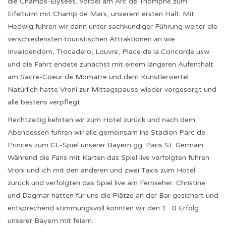
die Champs-Elysees, vorbei am Arc de Triomphe zum
Eifelturm mit Champ de Mars, unserem ersten Halt. Mit
Hedwig fuhren wir dann unter sachkundiger Führung weiter die
verschiedensten touristischen Attraktionen an wie
Invalidendom, Trocadero, Louvre, Place de la Concorde usw.
und die Fahrt endete zunächst mit einem längeren Aufenthalt
am Sacre-Coeur de Momatre und dem Künstlerviertel.
Natürlich hatte Vroni zur Mittagspause wieder vorgesorgt und
alle bestens verpflegt.
Rechtzeitig kehrten wir zum Hotel zurück und nach dem
Abendessen fuhren wir alle gemeinsam ins Stadion Parc de
Princes zum CL-Spiel unserer Bayern gg. Paris St. Germain.
Während die Fans mit Karten das Spiel live verfolgten fuhren
Vroni und ich mit den anderen und zwei Taxis zum Hotel
zurück und verfolgten das Spiel live am Fernseher. Christine
und Dagmar hatten für uns die Plätze an der Bar gesichert und
entsprechend stimmungsvoll konnten wir den 1 : 0 Erfolg
unserer Bayern mit feiern.