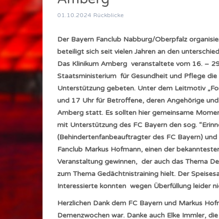
01.10.2024
Rückblicke
Der Bayern Fanclub Nabburg/Oberpfalz organisiert
beteiligt sich seit vielen Jahren an den untersch
Das Klinikum Amberg veranstaltete vom 16. – 2
Staatsministerium für Gesundheit und Pflege di
Unterstützung gebeten. Unter dem Leitmotiv „F
und 17 Uhr für Betroffene, deren Angehörige und v
Amberg statt. Es sollten hier gemeinsame Momen
mit Unterstützung des FC Bayern den sog. “Erinn
(Behindertenfanbeauftragter des FC Bayern) und S
Fanclub Markus Hofmann, einen der bekanntesten
Veranstaltung gewinnen, der auch das Thema De
zum Thema Gedächtnistraining hielt. Der Speisesa
Interessierte konnten wegen Überfüllung leider n
Herzlichen Dank dem FC Bayern und Markus Hofman
Demenzwochen war. Danke auch Elke Immler, die d