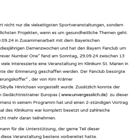
 nicht nur die vielseitigsten Sportveranstaltungen, sondern
iedlichsten Projekten, wenn es um gesundheitliche Themen geht.
9.09.24 in Zusammenarbeit mit dem Bayerischen
e diesjährigen Demenzwochen und hat den Bayern Fanclub um
orever Number One“ fand am Sonntag, 29.09.24 zwischen 13
iele Interessierte eine Veranstaltung im Klinikum St. Marien in
te der Erinnerung geschaffen werden. Der Fanclub besorgte
erungskoffer“ , der von Kim Krämer
ibylle Hinrichsen vorgestellt wurde. Zusätzlich konnte der
 Gedächtnistrainer Europas (
www.unvergesslich.de
) zu dieser
menz in seinem Programm hat und einen 2-stündigen Vortrag
al des Klinikums war komplett besetzt und zahlreiche
icht mehr daran teilnehmen.
n für die Unterstützung, der gerne Teil dieser
iese Veranstaltung bestens vorbereitet hatte.