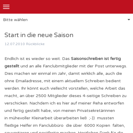
Toggle
navigation
Bitte wählen
Start in die neue Saison
12.07.2010
Rückblicke
Endlich ist es wieder so weit. Das
Saisonschreiben ist fertig
gestellt
und an alle Fanclubmitglieder mit der Post unterwegs.
Dies machen wir einmal im Jahr, damit wirklich alle, auch die
ohne Emailadresse, mit einem aktuellem Schreiben bedient
werden. Ihr könnt euch vielleicht vorstellen, welche Arbeit das
macht, an über 2500 Mitglieder dieses 4-seitige Schreiben zu
verschicken. Nachdem ich es hier auf meiner Reha entworfen
und fertig gestellt habe, von meinen Privatsekretärinnen
in mühevoller Kleinarbeit überarbeiten ließ ;-)) mussten
fleißige Helfer im Fanclubbüro die über 6000 Kopien falten,
couvertieren und postfertig machen. Herzlichen Dank für die