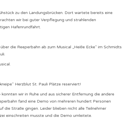
hstück zu den Landungsbrücken. Dort wartete bereits eine
rachten wir bei guter Verpflegung und strahlenden
stigen Hafenrundfahrt.
 über die Reeperbahn ab zum Musical „Heiße Ecke" im Schmidts
li.
sical.
ipe" Herzblut St. Pauli Plätze reserviert!
o konnten wir in Ruhe und aus sicherer Entfernung die andere
eeperbahn fand eine Demo von mehreren hundert Personen
uf die Straße gingen. Leider blieben nicht alle Teilnehmer
izei einschreiten musste und die Demo umleitete.