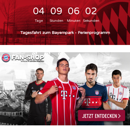
0
4
0
9
0
6
0
0
1
Tage
Stunden
Minuten
Sekunden
Tagesfahrt zum Bayernpark - Ferienprogramm