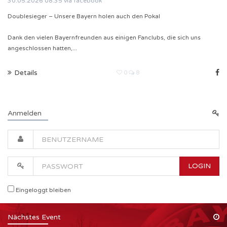
30.05.2026
08:35
via facebook
Doublesieger – Unsere Bayern holen auch den Pokal
Dank den vielen Bayernfreunden aus einigen Fanclubs, die sich uns
angeschlossen hatten,...
Details
0
8
Anmelden
LOGIN
Eingeloggt bleiben
Nächstes Event