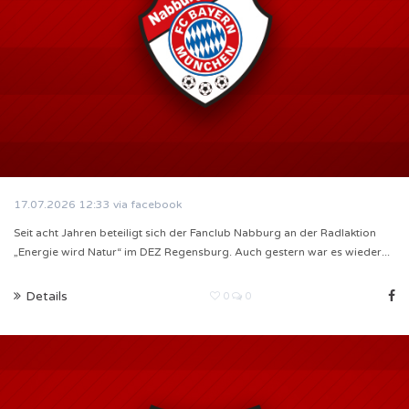
17.07.2026
12:33
via facebook
Seit acht Jahren beteiligt sich der Fanclub Nabburg an der Radlaktion
„Energie wird Natur“ im DEZ Regensburg. Auch gestern war es wieder...
Details
0
0