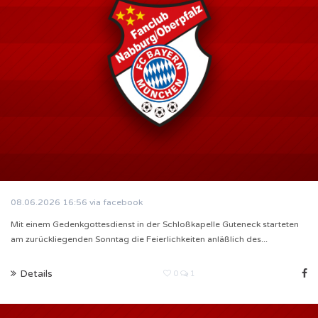
08.06.2026
16:56
via facebook
Mit einem Gedenkgottesdienst in der Schloßkapelle Guteneck starteten
am zurückliegenden Sonntag die Feierlichkeiten anläßlich des...
Details
0
1